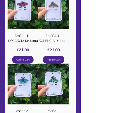
Brošňa 4 –
Brošňa 3 –
KOLEKCIA De Luna
KOLEKCIA De Luna
Price
Price
€21.00
€21.00
Add to Cart
Add to Cart
Brošňa 2 –
Brošňa 1 –