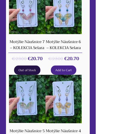
Motýlie Náušnice 7
Motýlie Náušnice 6
– KOLEKCIA Selara
– KOLEKCIA Selara
Regular Price
Sale Price
Regular Price
Sale Price
€20.70
€20.70
€23.00
€23.00
Out of Stock
Add to Cart
Motýlie Náušnice 5
Motýlie Náušnice 4