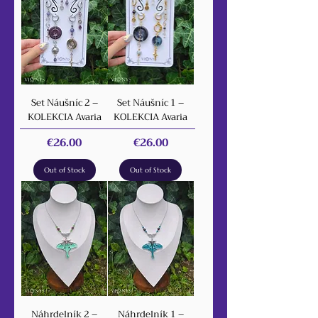
Set Náušníc 2 –
Set Náušníc 1 –
KOLEKCIA Avaria
KOLEKCIA Avaria
Price
Price
€26.00
€26.00
Out of Stock
Out of Stock
Náhrdelník 2 –
Náhrdelník 1 –