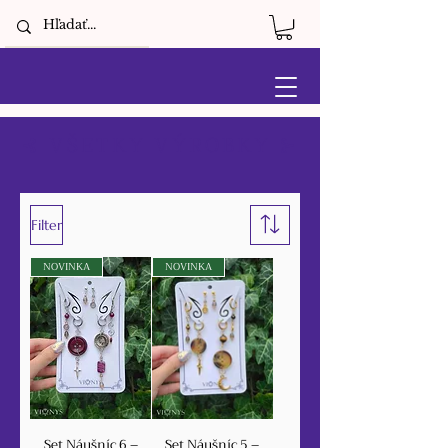
⊰ VŠETKY VÝROBKY ⊱
Filter
NOVINKA
NOVINKA
Set Náušníc 6 –
Set Náušníc 5 –