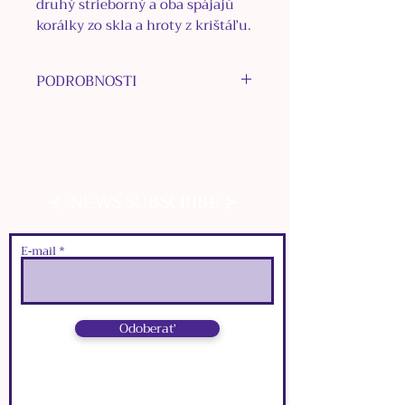
druhý strieborný a oba spájajú
korálky zo skla a hroty z krištáľu.
PODROBNOSTI
MATERIÁL KOVU: nerezová
oceľ
MATERIÁL KORÁLOK: Krištáľ,
nerezová oceľ, sklo
⊰
⊱
NEWS SUBSCRIBE
FARBA: zlatá, strieborná
ROZMERY:
๑
zapínacia karabínka:
1
cm x
E‑mail
0
,
5
cm
๑
dĺžka zapínacej retiazky:
5
,
5
cm
Odoberať
๑
dĺžka retiazky:
3
6
cm
⊰
⊱
NEWS SUBSCRIBE