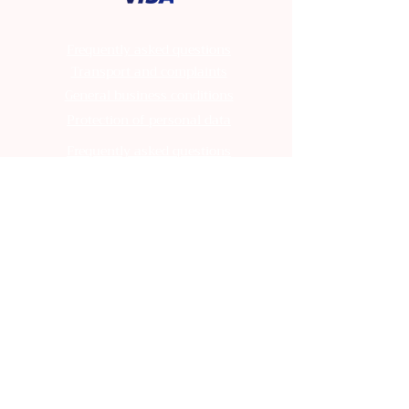
Frequently asked questions
Transport and complaints
General business conditions
Protection of personal data
Frequently asked questions
Transport and complaints
General business conditions
Protection of personal data
Frequently asked questions
Transport and complaints
General business conditions
Protection of personal data
Frequently asked questions
Transport and complaints
General business conditions