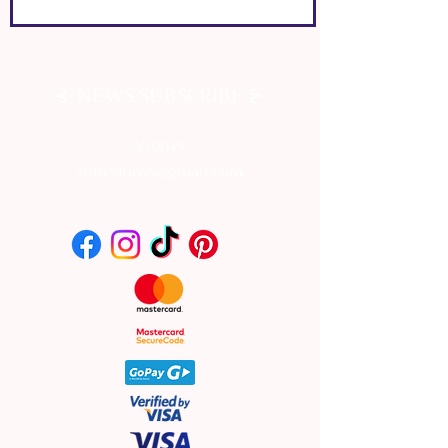
⊰
⊱
NEWS SUBSCRIBE
Vionys
info.vionys@gmail.com