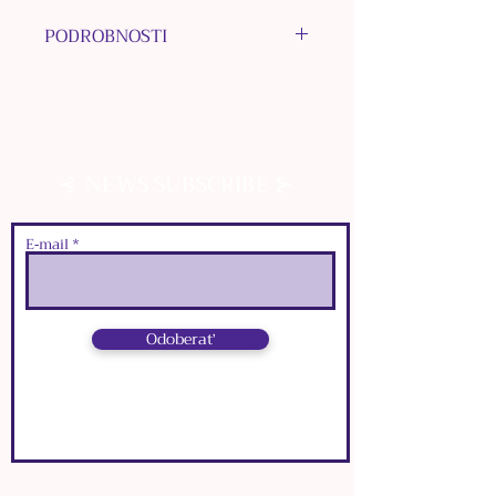
PODROBNOSTI
MATERIÁL KORÁLOK: Peridot,
nerezová oceľ, plast, sklo
MATERIÁL PRÍVESKOV:
nerezová oceľ, bižutérne kovy
⊰
⊱
NEWS SUBSCRIBE
MATERIÁL NAUŠNICOVÉHO
KRÚŽKU: chirurgická oceľ
INÉ MATERIÁLY: epoxidová
E‑mail
živica
FARBA: zlatá
ROZMERY: Náhrdelník
Odoberať
๑
zapínacia karabínka: 1cm x
0,5cm
๑
dĺžka zapínacej retiazky:
⊰
⊱
NEWS SUBSCRIBE
5,5cm
๑
dĺžka retiazky: 30 cm