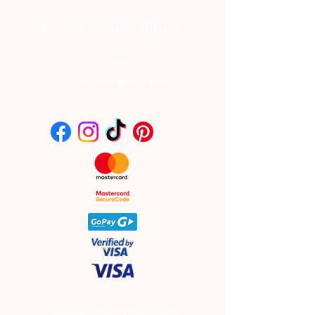
⊰
⊱
NEWS SUBSCRIBE
Vionys
info.vionys@gmail.com
Frequently asked questions