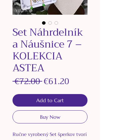
Set Náhrdelník
a Náušnice 7 –
KOLEKCIA
ASTEA
Regular
Sale
 €72.00 
€61.20
Price
Price
Add to Cart
Buy Now
Ručne vyrobený Set šperkov tvorí