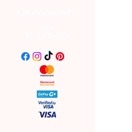
⊰
⊱
NEWS SUBSCRIBE
Vionys
info.vionys@gmail.com