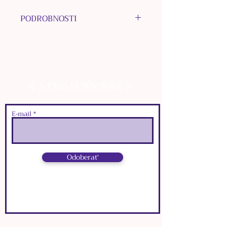
PODROBNOSTI
MATERIÁL NAUŠNICOVÉHO
ZAPÍNANIA: chirurgická oceľ
MATERIÁL INÝCH
KOMPONENTOV: nerezová oceľ
⊰
⊱
NEWS SUBSCRIBE
MATERIÁL KORÁLOK:
Apatit
,
nerezová oceľ
MATERIÁL PRÍVESKOV:
E‑mail
bižutérne kovy
FARBA: strieborná
ROZMERY:
Odoberať
๑
dĺžka: 7,5 cm
๑
šírka:
1
cm
⊰
⊱
NEWS SUBSCRIBE