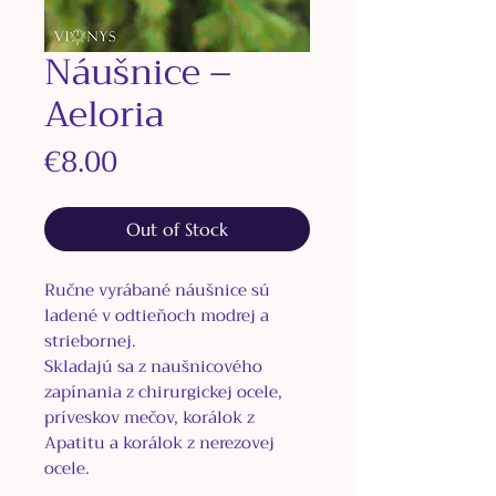
Náušnice –
Aeloria
Price
€8.00
Out of Stock
Ručne vyrábané náušnice sú
ladené v odtieňoch modrej a
striebornej.
Skladajú sa z naušnicového
zapínania
z chirurgickej ocele,
príveskov mečov, korálok z
Apatitu a korálok z nerezovej
ocele.