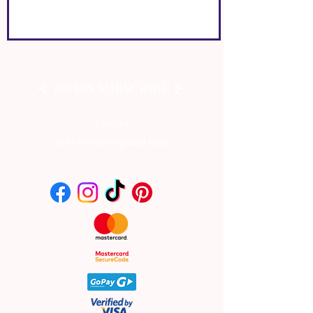
⊰
⊱
NEWS SUBSCRIBE
⊰
⊱
NEWS SUBSCRIBE
Vionys
info.vionys@gmail.com