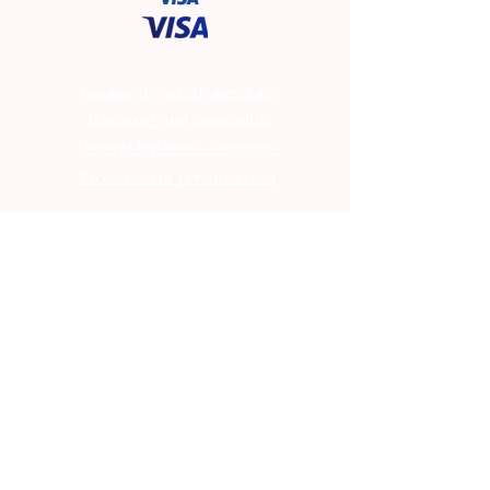
Frequently asked questions
Transport and complaints
General business conditions
Protection of personal data
Frequently asked questions
Transport and complaints
General business conditions
Protection of personal data
Frequently asked questions
Transport and complaints
General business conditions
Protection of personal data
Frequently asked questions
Transport and complaints