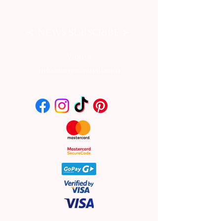
⊰
⊱
NEWS SUBSCRIBE
Vionys
info.vionys@gmail.com