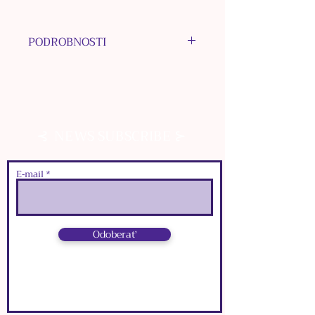
PODROBNOSTI
MATERIÁL HÁČIKA:
chirurgická oceľ
MATERIÁL INÝCH
KOMPONENTOV: nerezová oceľ
⊰
⊱
NEWS SUBSCRIBE
MATERIÁL KORÁLOK:
porcelán,
nerezová oceľ
MATERIÁL PRÍVESKOV:
E‑mail
bižutérne kovy
FARBA: strieborná
ROZMERY:
Odoberať
๑
dĺžka: 7 cm
๑
šírka:
1
cm
⊰
⊱
NEWS SUBSCRIBE