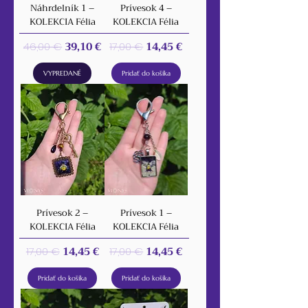
Náhrdelník 1 –
Prívesok 4 –
KOLEKCIA Félia
KOLEKCIA Félia
Normálna cena
Zľavnená cena
Normálna cena
Zľavnená cena
39,10 €
14,45 €
46,00 €
17,00 €
VYPREDANÉ
Pridať do košíka
Prívesok 2 –
Prívesok 1 –
KOLEKCIA Félia
KOLEKCIA Félia
Normálna cena
Zľavnená cena
Normálna cena
Zľavnená cena
14,45 €
14,45 €
17,00 €
17,00 €
Pridať do košíka
Pridať do košíka