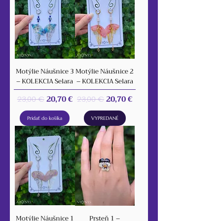
Motýlie Náušnice 3
Motýlie Náušnice 2
– KOLEKCIA Selara
– KOLEKCIA Selara
Normálna cena
Zľavnená cena
Normálna cena
Zľavnená cena
20,70 €
20,70 €
23,00 €
23,00 €
Pridať do košíka
VYPREDANÉ
Motýlie Náušnice 1
Prsteň 1 –