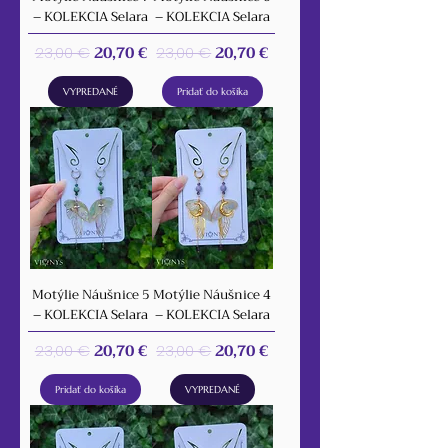
– KOLEKCIA Selara
– KOLEKCIA Selara
Normálna cena
Zľavnená cena
Normálna cena
Zľavnená cena
20,70 €
20,70 €
23,00 €
23,00 €
VYPREDANÉ
Pridať do košíka
Motýlie Náušnice 5
Motýlie Náušnice 4
– KOLEKCIA Selara
– KOLEKCIA Selara
Normálna cena
Zľavnená cena
Normálna cena
Zľavnená cena
20,70 €
20,70 €
23,00 €
23,00 €
Pridať do košíka
VYPREDANÉ