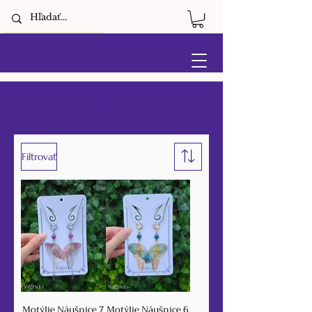
⊰ ZĽAVY ⊱
Filtrovať
Motýlie Náušnice 7
Motýlie Náušnice 6