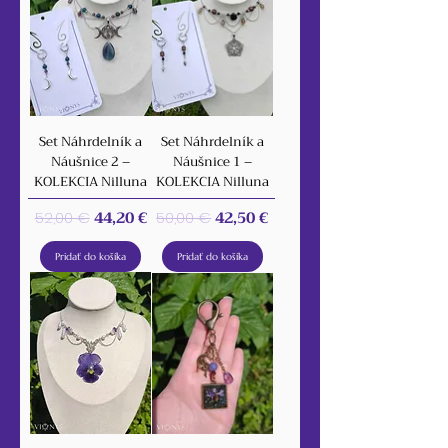
Set Náhrdelník a
Set Náhrdelník a
Náušnice 2 –
Náušnice 1 –
KOLEKCIA Nilluna
KOLEKCIA Nilluna
Normálna cena
Zľavnená cena
Normálna cena
Zľavnená cena
44,20 €
42,50 €
52,00 €
50,00 €
Pridať do košíka
Pridať do košíka