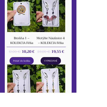
Brošňa 1 –
Motýlie Náušnice 4
KOLEKCIA Félia
– KOLEKCIA Félia
Normálna cena
Zľavnená cena
Normálna cena
Zľavnená cena
10,20 €
19,55 €
12,00 €
23,00 €
Pridať do košíka
VYPREDANÉ