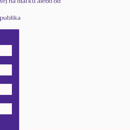
etej na diaľku alebo od
epublika