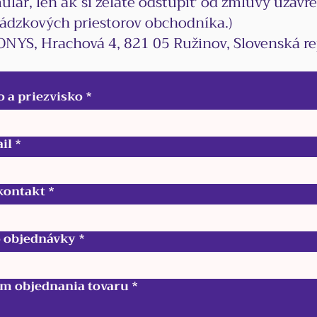
mulár, len ak si želáte odstúpiť od zmluvy uzavr
ádzkových priestorov obchodníka.)
ONYS, Hrachová 4, 821 05 Ružinov, Slovenská r
 a priezvisko
*
il
*
 kontakt
*
o objednávky
*
m objednania tovaru
*