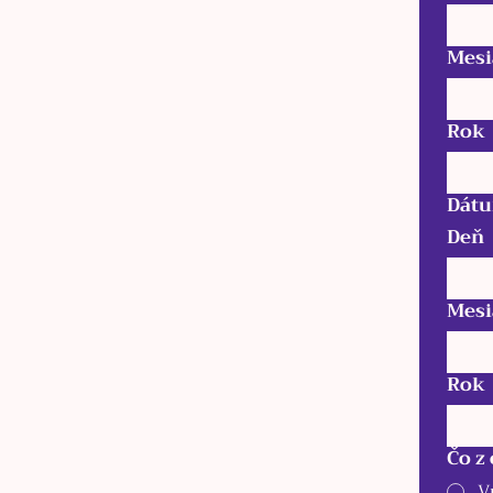
Mesi
Rok
Dátu
Deň
Mesi
Rok
Čo z
V