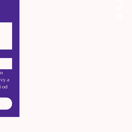
m 
vy a 
 od 