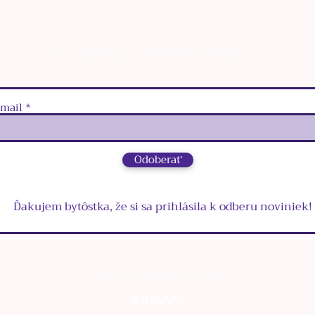
⊰ ODBER NOVINIEK ⊱
‑mail
Odoberať
Ďakujem bytôstka, že si sa prihlásila k odberu noviniek!
⊰ KONTAKT ⊱
VIONYS