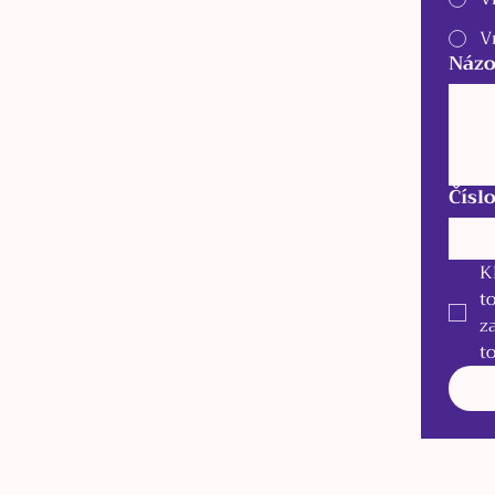
V
Názo
Čísl
K
t
z
t