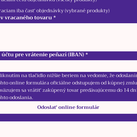
raciam iba časť objednávky (vybrané produkty)
v vracaného tovaru
*
o účtu pre vrátenie peňazí (IBAN)
*
liknutím na tlačidlo nižšie beriem na vedomie, že odoslaní
ohto online formulára oficiálne odstupujem od kúpnej zmlu
aväzujem sa vrátiť zakúpený tovar predávajúcemu do 14 dní
ohto odoslania.
Odoslať online formulár