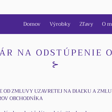
Domov
Výrobky
Zľavy
O m
ÁR NA ODSTÚPENIE 
⊱
E OD ZMLUVY UZAVRETEJ NA DIAĽKU A ZML
ROV OBCHODNÍKA