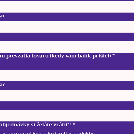
ac
m prevzatia tovaru (kedy vám balík prišiel)
*
ac
 objednávky si želáte vrátiť?
*
raciam celú objednávku (všetky produkty)