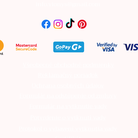
info.vionys@gmail.com
Všeobecné obchodné podmienky
Reklamačný poriadok
Ochrana osobných údajov
Formulár na odstúpenie od zmluvy
Formulár na vytknutie vady
Potvrdenie o vytknutí vady
Protokol o vybavení vytknutia vady