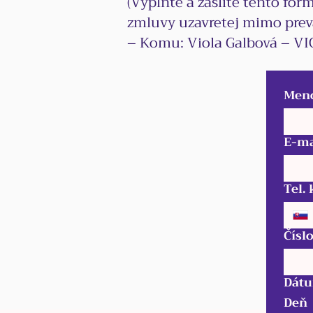
(Vyplňte a zašlite tento for
zmluvy uzavretej mimo prev
– Komu: Viola Galbová – VI
Meno
E-ma
Tel.
Čísl
Dátu
Deň