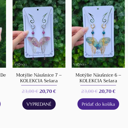
 De
Motýlie Náušnice 7 –
Motýlie Náušnice 6 –
KOLEKCIA Selara
KOLEKCIA Selara
Normálna cena
Zľavnená cena
Normálna cena
Zľavnená c
23,00 €
20,70 €
23,00 €
20,70 €
VYPREDANÉ
Pridať do košíka