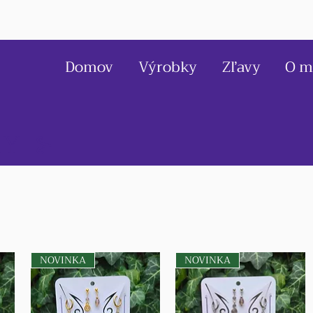
Domov
Výrobky
Zľavy
O m
KY ⊱
NOVINKA
NOVINKA