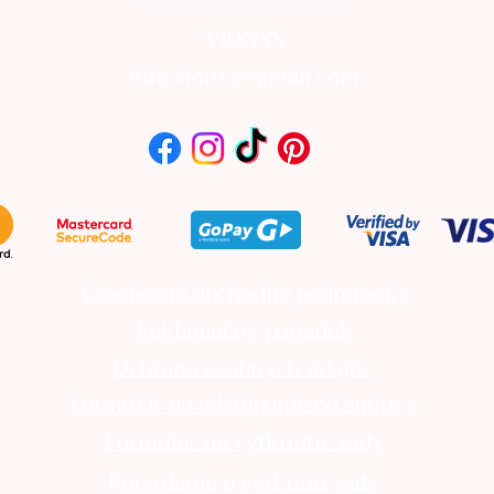
⊰ KONTAKT ⊱
VIONYS
info.vionys@gmail.com
Všeobecné obchodné podmienky
Reklamačný poriadok
Ochrana osobných údajov
Formulár na odstúpenie od zmluvy
Formulár na vytknutie vady
Potvrdenie o vytknutí vady