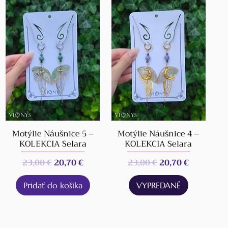
Motýlie Náušnice 5 –
Motýlie Náušnice 4 –
KOLEKCIA Selara
KOLEKCIA Selara
ena
Normálna cena
Zľavnená cena
Normálna cena
Zľavnená cena
23,00 €
20,70 €
23,00 €
20,70 €
Pridať do košíka
VYPREDANÉ