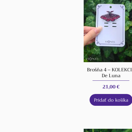
Brošňa 4 – KOLEKC
De Luna
Cena
21,00 €
Pridať do košíka