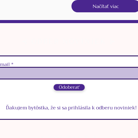
Načítať viac
⊰ ODBER NOVINIEK ⊱
‑mail
Odoberať
Ďakujem bytôstka, že si sa prihlásila k odberu noviniek!