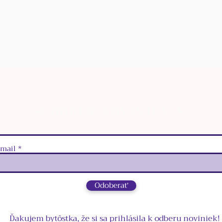
⊰ ODBER NOVINIEK ⊱
‑mail
Odoberať
Ďakujem bytôstka, že si sa prihlásila k odberu noviniek!