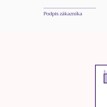
............................................
Podpis zákazníka
E