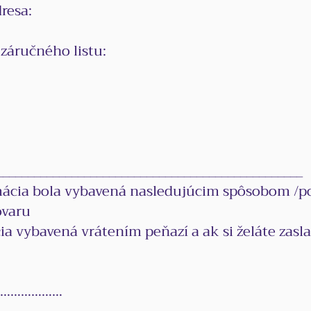
resa:
 záručného listu:
_________________________________________________
cia bola vybavená nasledujúcim spôsobom /po
ovaru
a vybavená vrátením peňazí a ak si želáte zasl
.............. dňa: …………………