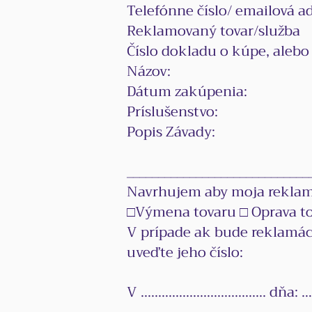
Telefónne číslo/ emailová ad
Reklamovaný tovar/služba
Číslo dokladu o kúpe, alebo
Názov:
Dátum zakúpenia:
Príslušenstvo:
Popis Závady:
_____________________________
Navrhujem aby moja reklamá
□Výmena tovaru □ Oprava t
V prípade ak bude reklamáci
uveďte jeho číslo:
V ......................