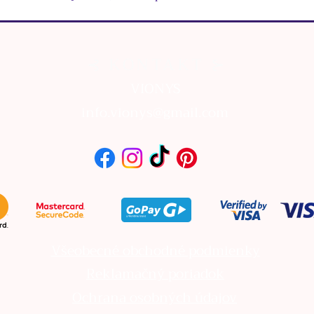
⊰ KONTAKT ⊱
VIONYS
info.vionys@gmail.com
Všeobecné obchodné podmienky
Reklamačný poriadok
Ochrana osobných údajov