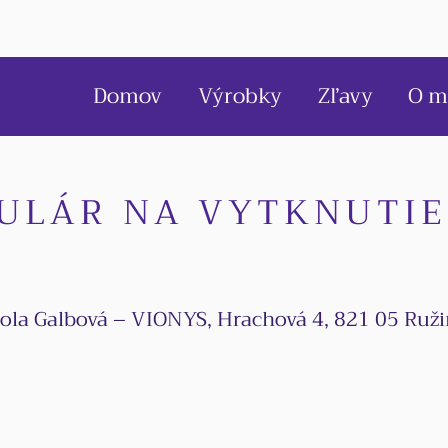
Domov
Výrobky
Zľavy
O m
ULÁR NA VYTKNUTIE
ola Galbová – VIONYS, Hrachová 4, 821 05 Ruži