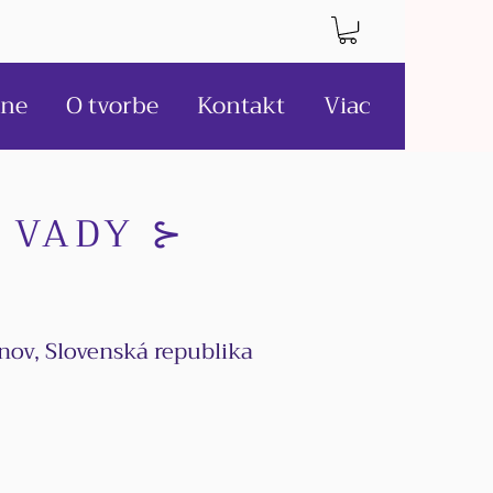
ne
O tvorbe
Kontakt
Viac
 VADY ⊱
nov, Slovenská republika