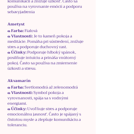
komunikácii a znižuje úzkosť. Často sa
používa na vyrovnanie emócií a podporu
sebavyjadrenia
Ametyst
๑ Farba:
Fialová
๑ Vlastnosti:
Je to kameň pokoja a
meditácie. Pomáha pri sústredení, znižuje
stres a podporuje duchovný rast.
๑ Účinky:
Podporuje hlboký spánok,
posilňuje intuíciu a prináša vnútorný
pokoj. Často sa používa na zmiernenie
úzkosti a stresu.
Akvamarín
๑ Farba:
Svetlomodrá až zelenomodrá
๑ Vlastnosti:
Symbol pokoja a
vyrovnanosti, spája sa s vodnými
energiami.
๑ Účinky:
Uvoľňuje stres a podporuje
emocionálnu jasnosť. Často je spájaný s
čistotou mysle a zlepšuje komunikáciu a
toleranciu.