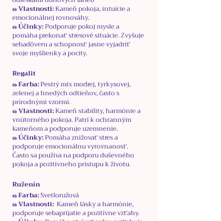
๑ Vlastnosti:
Kameň pokoja, intuície a
emocionálnej rovnováhy.
๑ Účinky:
Podporuje pokoj mysle a
pomáha prekonať stresové situácie. Zvyšuje
sebadôveru a schopnosť jasne vyjadriť
svoje myšlienky a pocity.
Regalit
๑ Farba:
Pestrý mix modrej, tyrkysovej,
zelenej a hnedých odtieňov, často s
prírodnými vzormi.
๑ Vlastnosti:
Kameň stability, harmónie a
vnútorného pokoja. Patrí k ochranným
kameňom a podporuje uzemnenie.
๑ Účinky:
Pomáha znižovať stres a
podporuje emocionálnu vyrovnanosť.
Často sa používa na podporu duševného
pokoja a pozitívneho prístupu k životu.
Ruženín
๑ Farba:
Svetloružová
๑ Vlastnosti:
Kameň lásky a harmónie,
podporuje sebaprijatie a pozitívne vzťahy.