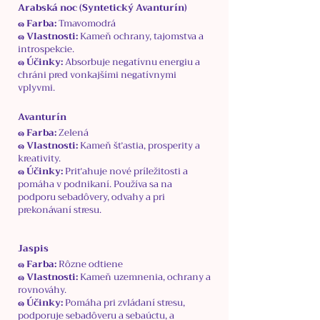
Arabská noc (Syntetický Avanturín)
๑ Farba:
Tmavomodrá
๑ Vlastnosti:
Kameň ochrany, tajomstva a
introspekcie.
๑ Účinky:
Absorbuje negatívnu energiu a
chráni pred vonkajšími negatívnymi
vplyvmi.
Avanturín
๑ Farba:
Zelená
๑ Vlastnosti:
Kameň šťastia, prosperity a
kreativity.
๑ Účinky:
Priťahuje nové príležitosti a
pomáha v podnikaní. Používa sa na
podporu sebadôvery, odvahy a pri
prekonávaní stresu.
Jaspis
๑ Farba:
Rôzne odtiene
๑ Vlastnosti:
Kameň uzemnenia, ochrany a
rovnováhy.
๑ Účinky:
Pomáha pri zvládaní stresu,
podporuje sebadôveru a sebaúctu, a