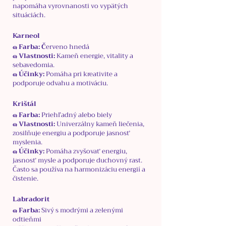
napomáha vyrovnanosti vo vypätých
situáciách.
Karneol
๑ Farba: Č
erveno hnedá
๑ Vlastnosti:
Kameň energie, vitality a
sebavedomia.
๑ Účinky:
Pomáha pri kreativite a
podporuje odvahu a motiváciu.
Krištál
๑ Farba:
Priehľadný alebo biely
๑ Vlastnosti:
Univerzálny kameň liečenia,
zosilňuje energiu a podporuje jasnosť
myslenia.
๑ Účinky:
Pomáha zvyšovať energiu,
jasnosť mysle a podporuje duchovný rast.
Často sa používa na harmonizáciu energií a
čistenie.
Labradorit
๑ Farba:
Sivý s modrými a zelenými
odtieňmi