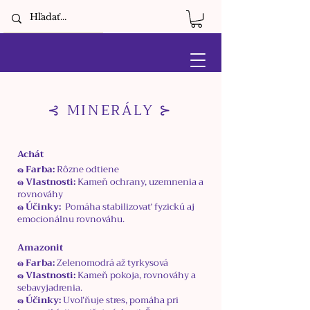
⊰ MINERÁLY ⊱
Achát
๑ Farba:
R
ôzne odtiene
๑ Vlastnosti:
Kameň ochrany, uzemnenia a
rovnováhy
๑ Účinky:
Pomáha stabilizovať fyzickú aj
emocionálnu rovnováhu.
Amazonit
๑ Farba:
Zelenomodrá až tyrkysová
๑ Vlastnosti:
Kameň pokoja, rovnováhy a
sebavyjadrenia.
๑ Účinky:
Uvoľňuje stres, pomáha pri