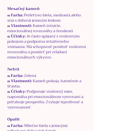
Mesačný kameň
๑ Farba:
Perleťovo biela, modrastá alebo
sivá s dúhová jemným leskom
๑ Vlastnosti:
Kameň intuície,
emocionálnej rovnováhy a ženskosti
๑ Účinky:
Je často spájaný s vnútorným
pokojom a podporou intuitívneho
vnímania. Má schopnosť posilniť vnútornú
rovnováhu a pomôcť pri zvládaní
emocionálnych výkyvov.
Nefrit
๑ Farba:
Zelená
๑ Vlastnosti:
Kameň pokoja, harmónie a
šťastia.
๑ Účinky:
Podporuje vnútorný mier,
napomáha pri emocionálnom vyrovnaní a
priťahuje prosperitu. Zvyšuje trpezlivosť a
vyrovnanosť.
Opalit
๑ Farba:
Mliečne biela s jemnými
odleskami dúhových farieb