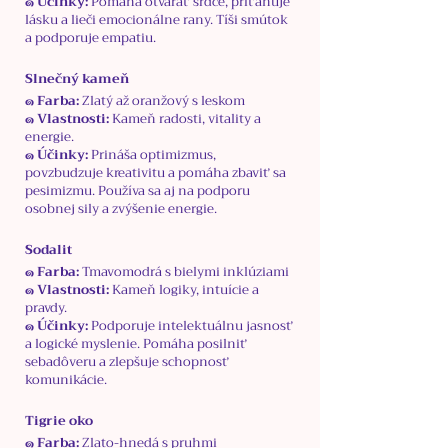
๑ Účinky:
Pomáha otvárať srdce, priťahuje
lásku a lieči emocionálne rany. Tíši smútok
a podporuje empatiu.
Slnečný kameň
๑ Farba:
Zlatý až oranžový s leskom
๑ Vlastnosti:
Kameň radosti, vitality a
energie.
๑ Účinky:
Prináša optimizmus,
povzbudzuje kreativitu a pomáha zbaviť sa
pesimizmu. Používa sa aj na podporu
osobnej sily a zvýšenie energie.
Sodalit
๑ Farba:
Tmavomodrá s bielymi inklúziami
๑ Vlastnosti:
Kameň logiky, intuície a
pravdy.
๑ Účinky:
Podporuje intelektuálnu jasnosť
a logické myslenie. Pomáha posilniť
sebadôveru a zlepšuje schopnosť
komunikácie.
Tigrie oko
๑ Farba:
Zlato-hnedá s pruhmi