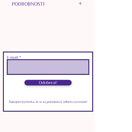
PODROBNOSTI
MATERIÁL HÁČIKA:
chirurgická oceľ
MATERIÁL INÝCH
KOMPONENTOV: nerezová oceľ
⊰ ODBER NOVINIEK ⊱
MATERIÁL KORÁLOK: Granát,
nerezová oceľ
MATERIÁL PRÍVESKOV:
E‑mail
bižutérne kovy
FARBA: strieborná
ROZMERY:
Odoberať
๑
dĺžka: 8,3 cm
๑
šírka:
3,5
cm
Ďakujem bytôstka, že si sa prihlásila k odberu noviniek!
⊰ KONTAKT ⊱