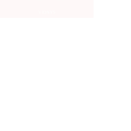
VIONYS
info.vionys@gmail.com
Všeobecné obchodné podmienky
Reklamačný poriadok