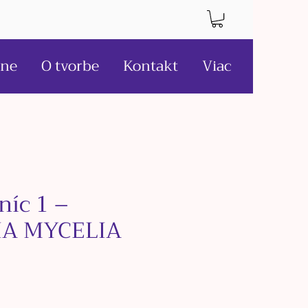
ne
O tvorbe
Kontakt
Viac
níc 1 –
IA MYCELIA
ce