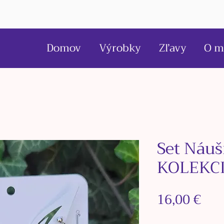
Domov
Výrobky
Zľavy
O m
Set Náuš
KOLEKC
Pri
16,00 €