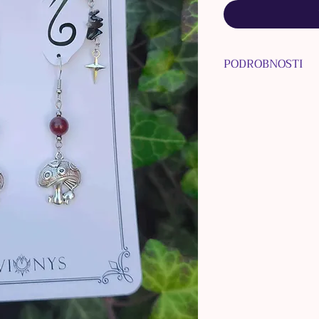
PODROBNOSTI
MATERIÁL NAUŠ
ZAPÍNANIA: chiru
MATERIÁL INÝCH
oceľ, bižutérne k
MATERIÁL KORÁLO
nerezová oceľ
FARBA: strieborn