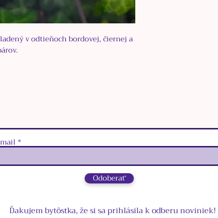
ladený v odtieňoch bordovej, čiernej a
párov.
⊰ ODBER NOVINIEK ⊱
‑mail
Odoberať
Ďakujem bytôstka, že si sa prihlásila k odberu noviniek!