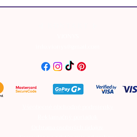
⊰ KONTAKT ⊱
VIONYS
info.vionys@gmail.com
Všeobecné obchodné podmienky
Reklamačný poriadok
Ochrana osobných údajov