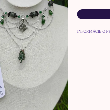
INFORMÁCIE O 
Ručne vyrobený S
a náušnice. Je la
hnedej a striebor
Náhrdelník sa skla
plastu a nerezovej
nerezovej ocele 
Kryštálu obrast
Náušnice sa skla
krúžku z
chirurgi
Nefritu, skla a n
príveskov.