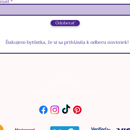
‑mail
Odoberať
Ďakujem bytôstka, že si sa prihlásila k odberu noviniek!
⊰ KONTAKT ⊱
VIONYS
info.vionys@gmail.com