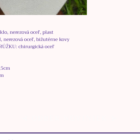
o, nerezová oceľ, plast
 nerezová oceľ, bižutérne kovy
ŽKU: chirurgická oceľ
,5
cm
cm
⊰ ODBER NOVINIEK ⊱