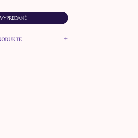
VYPREDANÉ
PRODUKTE
et šperkov tvorí náhrdelník
dený v odtieňoch: zelenej,
nej.
dá z korálok z Nefritu, skla,
 ocele, retiazok a prívesku z
a hlavného amuletu z
eného machom.
dajú sa z náušnicového
ckej ocele, z
korálok z
erezovej ocele a kovových