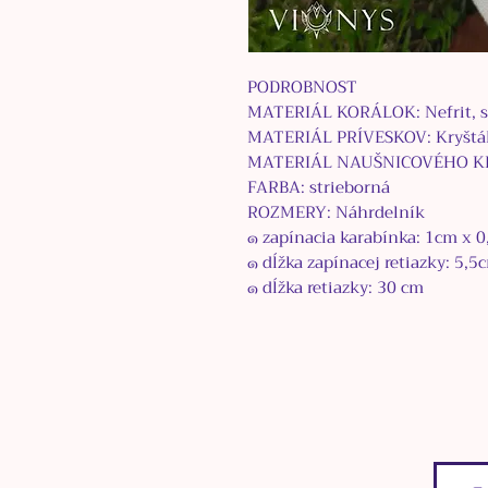
PODROBNOST
MATERIÁL KORÁLOK: Nefrit, skl
MATERIÁL PRÍVESKOV: Kryštál,
MATERIÁL NAUŠNICOVÉHO KRÚ
FARBA: strieborná
ROZMERY: Náhrdelník
๑
zapínacia karabínka:
1
cm x
0
๑
dĺžka zapínacej retiazky:
5,5
๑
d
ĺž
ka retiazky:
30
cm