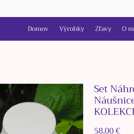
Domov
Výrobky
Zľavy
O m
Set Náhr
Náušnice
KOLEKCI
Pri
58,00 €