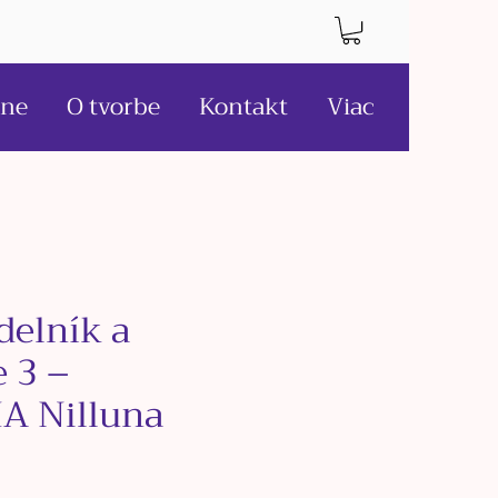
ne
O tvorbe
Kontakt
Viac
delník a
 3 –
A Nilluna
ce