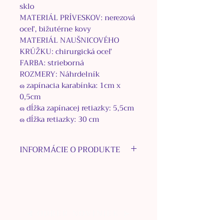
sklo
MATERIÁL PRÍVESKOV: nerezová
oceľ, bižutérne kovy
MATERIÁL NAUŠNICOVÉHO
KRÚŽKU: chirurgická oceľ
FARBA: strieborná
ROZMERY: Náhrdelník
๑
zap
í
nacia karab
í
nka:
1
cm x
0,5
cm
๑
d
ĺž
ka zap
í
nacej retiazky:
5,5
cm
๑
d
ĺž
ka retiazky:
30
cm
INFORMÁCIE O PRODUKTE
Ručne vyrobený Set šperkov
tvorí náhrdelník a náušnice. Je
ladený v odtieňoch: hnedej,
čiernej a striebornej.
⊰ ODBER NOVINIEK ⊱
Náhrdelník sa skladá z korálok