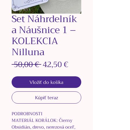
Set Náhrdelník
a Náušnice 1 –
KOLEKCIA
Nilluna
Normálna
Zľavnená
 50,00 € 
42,50 €
cena
cena
Vložiť do košíka
Kúpiť teraz
PODROBNOSTI
MATERIÁL KORÁLOK: Čierny
Obsidián, drevo, nerezová oceľ,