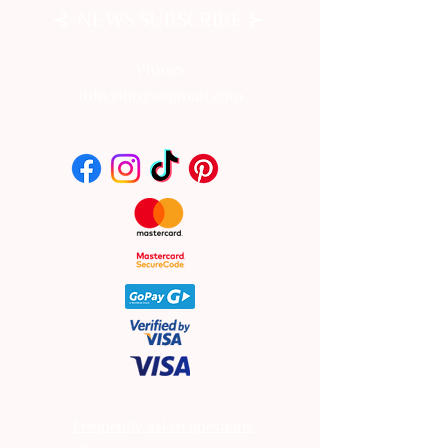
⊰
⊱
NEWS SUBSCRIBE
Vionys
info.vionys@gmail.com
Frequently asked questions