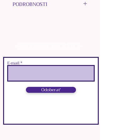
PODROBNOSTI
MATERIÁL HÁČIKA:
chirurgická oceľ
MATERIÁL INÝCH
KOMPONENTOV: nerezová oceľ
⊰
⊱
NEWS SUBSCRIBE
MATERIÁL KORÁLOK:
Sedimentovaný Jaspis,
nerezová oceľ
E‑mail
MATERIÁL PRÍVESKOV:
bižutérne kovy
FARBA: strieborná
Odoberať
ROZMERY:
๑
dĺžka:
5,7
cm
๑
šírka:
1,5
cm
⊰
⊱
NEWS SUBSCRIBE