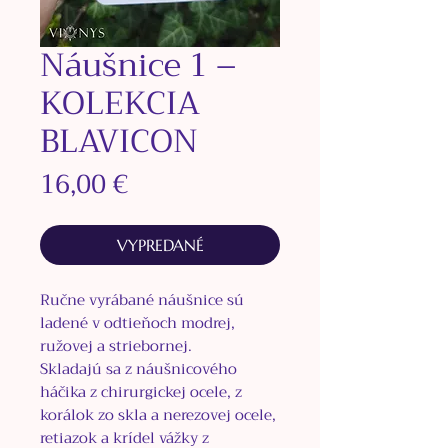
Náušnice 1 –
KOLEKCIA
BLAVICON
Price
16,00 €
VYPREDANÉ
Ručne vyrábané náušnice sú
ladené v odtieňoch modrej,
ružovej a striebornej.
Skladajú sa z náušnicového
háčika z
chirurgickej ocele, z
korálok zo skla a nerezovej ocele,
retiazok a krídel vážky z