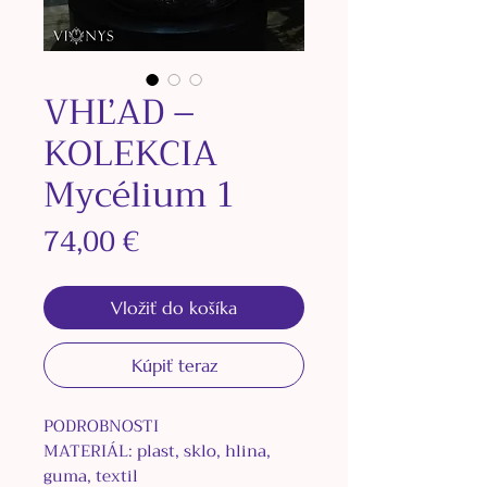
VHĽAD –
KOLEKCIA
Mycélium 1
Price
74,00 €
Vložiť do košíka
Kúpiť teraz
PODROBNOSTI
MATERIÁL: plast, sklo, hlina,
guma, textil