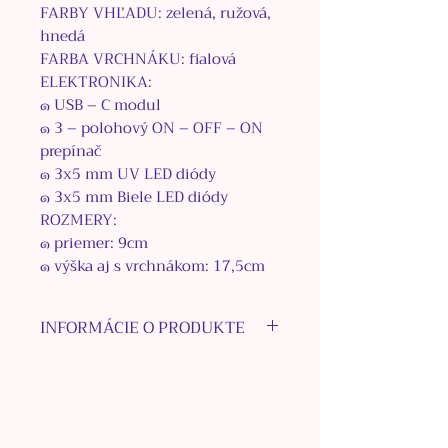
FARBY VHĽADU: zelená, ružová,
hnedá
FARBA VRCHNÁKU: fialová
ELEKTRONIKA:
๑
USB – C modul
๑
3 –
polohový ON – OFF – ON
prepínač
๑
3
x
5
mm UV LED diódy
๑
3
x
5
mm Biele LED diódy
ROZMERY:
๑
priemer
:
9
cm
๑
výška aj s vrchnákom:
17,5
cm
INFORMÁCIE O PRODUKTE
๑
zavhľaď sa do vnútra
magického a žiariaceho
priestoru
๑