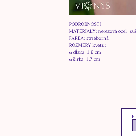
PODROBNOSTI
MATERIÁLY: nerezová oceľ, suš
FARBA: strieborná
ROZMERY kvetu:
๑
dĺžka: 1,8 cm
๑
šírka: 1,7 cm
E