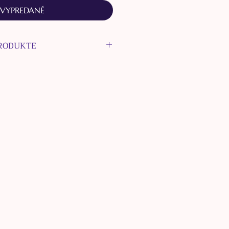
VYPREDANÉ
PRODUKTE
PRODUKTE
 odtieňoch fialovej, teplej
ej.
cia zo striebornej nerezovej
et Fialky zaliaty v epoxidovej
aviť na akúkoľvek veľkosť.