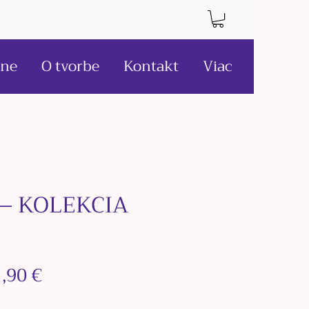
ne
O tvorbe
Kontakt
Viac
1 – KOLEKCIA
rmálna
Zľavnená
,90 €
na
cena