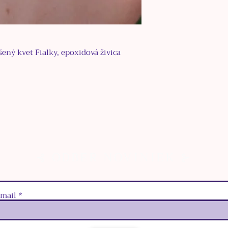
ený kvet Fialky, epoxidová živica
⊰ ODBER NOVINIEK ⊱
‑mail