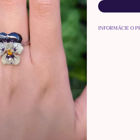
INFORMÁCIE O 
INFORMÁCIE O 
Prsteň je ladený v
bielej a strieborn
Tvorí ho konštruk
ocele a sušený kv
živici.
Prsteň sa dá nast