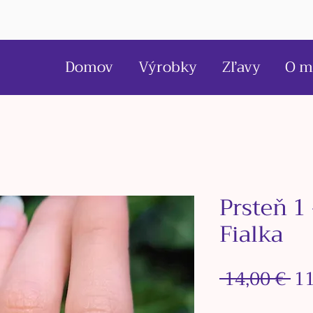
Domov
Výrobky
Zľavy
O m
Prsteň 
Fialka
No
 14,00 € 
11
ce