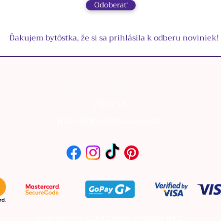
Odoberať
Ďakujem bytôstka, že si sa prihlásila k odberu noviniek!
⊰ KONTAKT ⊱
VIONYS
info.vionys@gmail.com
Všeobecné obchodné podmienky