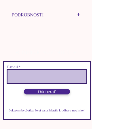
PODROBNOSTI
MATERIÁL HÁČIKA:
chirurgická oceľ
MATERIÁL INÝCH
KOMPONENTOV: nerezová oceľ
⊰ ODBER NOVINIEK ⊱
MATERIÁL KORÁLOK:
Ruženín, nerezová oceľ
MATERIÁL PRÍVESKOV:
E‑mail
bižutérne kovy
FARBA: zlatá
Odoberať
Ďakujem bytôstka, že si sa prihlásila k odberu noviniek!