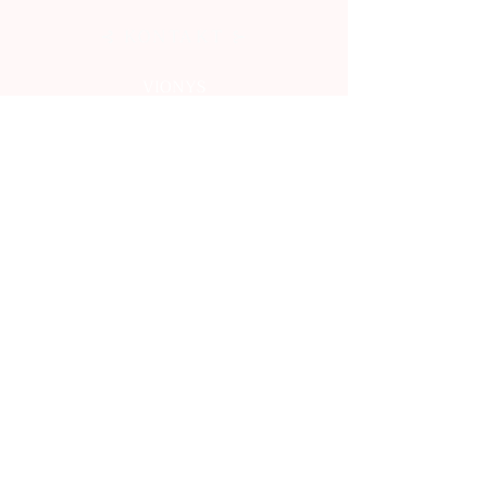
⊰ KONTAKT ⊱
VIONYS
info.vionys@gmail.com
Všeobecné obchodné podmienky