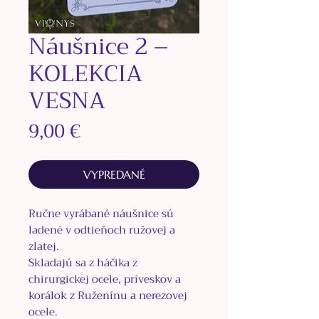
Náušnice 2 –
KOLEKCIA
VESNA
Price
9,00 €
VYPREDANÉ
Ručne vyrábané náušnice sú
ladené v odtieňoch ružovej a
zlatej.
Skladajú sa z háčika z
chirurgickej ocele, príveskov a
korálok z Ruženínu a nerezovej
ocele.