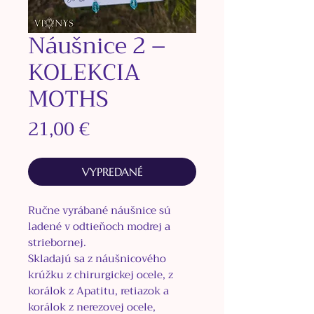
Náušnice 2 –
KOLEKCIA
MOTHS
Price
21,00 €
VYPREDANÉ
Ručne vyrábané náušnice sú
ladené v odtieňoch modrej a
striebornej.
Skladajú sa z náušnicového
krúžku z
chirurgickej ocele, z
korálok z Apatitu, retiazok a
korálok z nerezovej ocele,