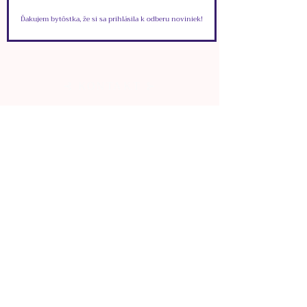
Ďakujem bytôstka, že si sa prihlásila k odberu noviniek!
⊰ KONTAKT ⊱
VIONYS
info.vionys@gmail.com