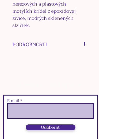
nerezových a plastových
motýlích krídel z epoxidovej
živice, modrých sklenených
slzičiek.
PODROBNOSTI
MATERIÁL NAUŠNICOVÉHO
KRÚŽKU: chirurgická oceľ
MATERIÁL INÝCH
KOMPONENTOV: nerezová oceľ
⊰ ODBER NOVINIEK ⊱
MATERIÁL KORÁLOK:
Apatit,
nerezová oceľ
INÉ MATERIÁLY: epoxidová
E‑mail
živica
FARBA: strieborná
Odoberať