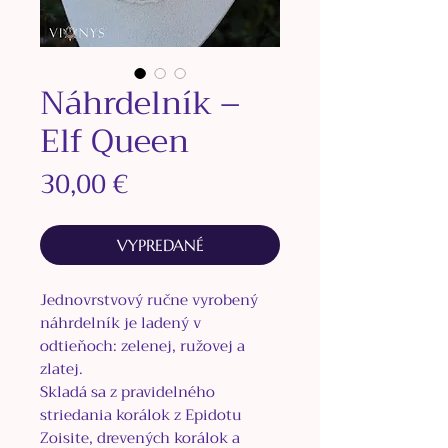
Náhrdelník –
Elf Queen
Price
30,00 €
VYPREDANÉ
Jednovrstvový ručne vyrobený
náhrdelník je ladený v
odtieňoch: zelenej, ružovej a
zlatej.
Skladá sa z pravidelného
striedania korálok z Epidotu
Zoisite, drevených korálok a