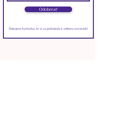
ROZMERY:
Odoberať
๑ zapínacia karabínka: 1cm x
0,5cm
๑ dĺžka zapínacej retiazky:
Ďakujem bytôstka, že si sa prihlásila k odberu noviniek!
5,5cm
๑ dĺžka retiazky: 34cm
⊰ KONTAKT ⊱
VIONYS
info.vionys@gmail.com