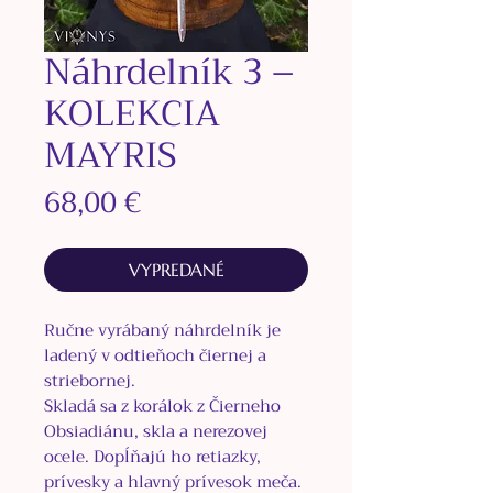
Náhrdelník 3 –
KOLEKCIA
MAYRIS
Price
68,00 €
VYPREDANÉ
Ručne vyrábaný náhrdelník je
ladený v odtieňoch čiernej a
striebornej.
Skladá sa z korálok z Čierneho
Obsiadiánu, skla a nerezovej
ocele. Dopĺňajú ho retiazky,
prívesky a hlavný prívesok meča.