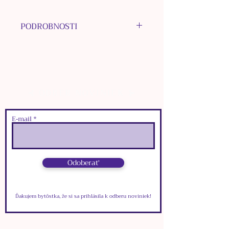
PODROBNOSTI
MATERIÁL KOVU: nerezová
oceľ
MATERIÁL KORÁLOK: Čierny
Obsidián, nerezová oceľ, sklo
⊰ ODBER NOVINIEK ⊱
MATERIÁL PRÍVESKOV:
nerezová oceľ, bižutérne kovy
FARBA: strieborná
E‑mail
ROZMERY:
๑
zapínacia karabínka:
1
cm x
0,5
cm
Odoberať
๑
dĺžka zapínacej retiazky:
5,5
cm
๑
dĺžka retiazky: 32cm
Ďakujem bytôstka, že si sa prihlásila k odberu noviniek!