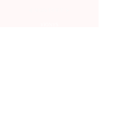
⊰ KONTAKT ⊱
VIONYS
info.vionys@gmail.com
Všeobecné obchodné podmienky