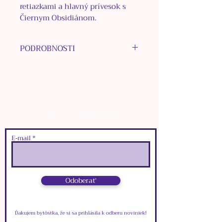
retiazkami a hlavný prívesok s
Čiernym Obsidiánom.
PODROBNOSTI
MATERIÁL KOVU: nerezová
oceľ
MATERIÁL KORÁLOK: Kunzit,
nerezová oceľ, sklo, plast
⊰ ODBER NOVINIEK ⊱
MATERIÁL PRÍVESKOV: Čierny
Obsidián, bižutérne kovy
FARBA: strieborná
E‑mail
ROZMERY:
๑
zapínacia karabínka:
1
cm x
0,5
cm
Odoberať
๑
dĺžka zapínacej retiazky: 8cm
๑
dĺžka retiazky:
3
0cm
Ďakujem bytôstka, že si sa prihlásila k odberu noviniek!