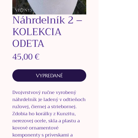
Náhrdelník 2 –
KOLEKCIA
ODETA
Price
45,00 €
VYPREDANÉ
Dvojvrstvový ručne vyrobený
náhrdelník je ladený v odtieňoch
ružovej, čiernej a striebornej.
Zdobia ho korálky z Kunzitu,
nerezovej ocele, skla a plastu a
kovové ornamentové
komponenty s príveskami a