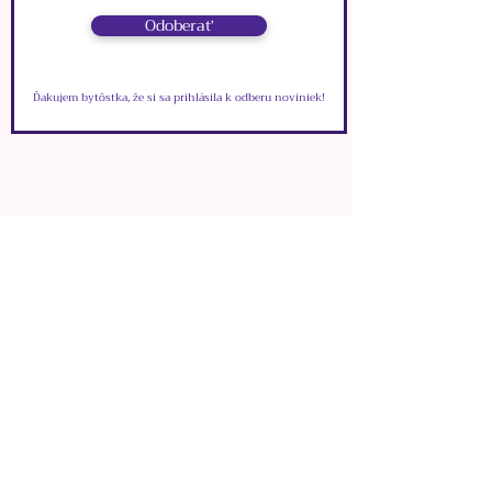
živice, zelených priesvitných
Odoberať
sklenených slzičiek a
kovových príveskov.
Ďakujem bytôstka, že si sa prihlásila k odberu noviniek!
⊰ KONTAKT ⊱
VIONYS
info.vionys@gmail.com