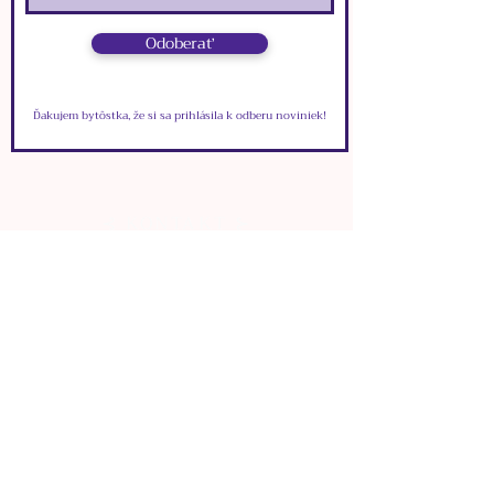
motýlích krídel z epoxidovej
živice, priesvitných žltých
Odoberať
sklenených slzičiek a
kovových príveskov.
Ďakujem bytôstka, že si sa prihlásila k odberu noviniek!
⊰ KONTAKT ⊱
VIONYS
info.vionys@gmail.com