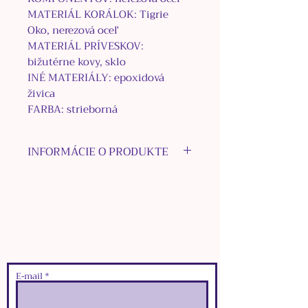
MATERIÁL KORÁLOK: Tigrie
Oko, nerezová oceľ
MATERIÁL PRÍVESKOV:
bižutérne kovy, sklo
INÉ MATERIÁLY: epoxidová
živica
FARBA: strieborná
INFORMÁCIE O PRODUKTE
Ručne vyrábané náušnice sú
ladené v odtieňoch žltej a
striebornej.
Skladajú sa z náušnicového
⊰ ODBER NOVINIEK ⊱
krúžku z
chirurgickej ocele, z
korálok z Tigrieho Oka,
retiazok a korálok z nerezovej
E‑mail
ocele, nerezových a plastových