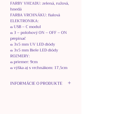
FARBY VHĽADU: zelená, ružová,
hnedá
FARBA VRCHNÁKU: fialová
ELEKTRONIKA:
๑
USB – C modul
๑
3 –
polohový ON – OFF – ON
prepínač
๑
3
x
5
mm UV LED diódy
๑
3
x
5
mm Biele LED diódy
ROZMERY:
๑
priemer
:
9
cm
๑
výška aj s vrchnákom:
17,5
cm
INFORMÁCIE O PRODUKTE
๑
zavhľaď sa do vnútra
magického a žiariaceho
priestoru
๑