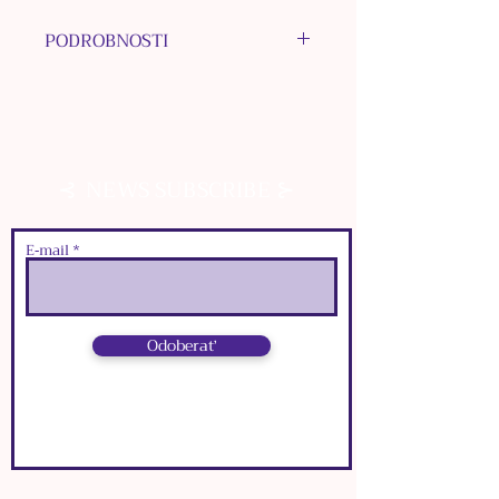
PODROBNOSTI
MATERIÁLY: nerezová oceľ,
sušený kvet, epoxidová živica
FARBA: strieborná
ROZMERY RÁMIKU:
⊰
⊱
NEWS SUBSCRIBE
๑
dĺžka: 2,1 cm
๑
šírka: 1,6 cm
E‑mail
Odoberať
⊰
⊱
NEWS SUBSCRIBE