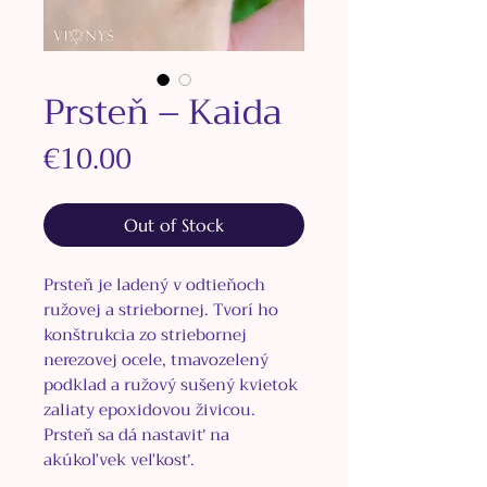
Prsteň – Kaida
Price
€10.00
Out of Stock
Prsteň je ladený v odtieňoch
ružovej a striebornej. Tvorí ho
konštrukcia zo striebornej
nerezovej ocele, tmavozelený
podklad a ružový sušený kvietok
zaliaty epoxidovou živicou.
Prsteň sa dá nastaviť na
akúkoľvek veľkosť.