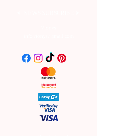
⊰
⊱
NEWS SUBSCRIBE
Vionys
info.vionys@gmail.com