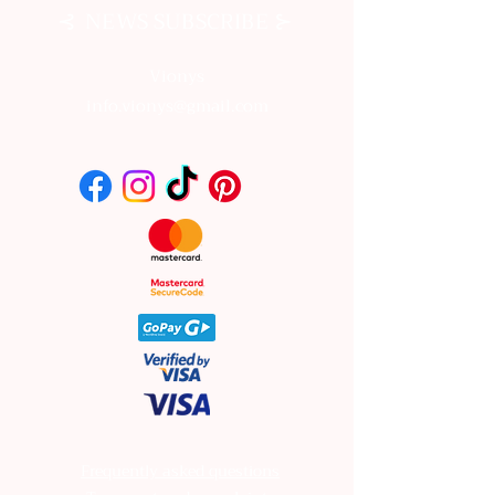
⊰
⊱
NEWS SUBSCRIBE
Vionys
info.vionys@gmail.com
Frequently asked questions