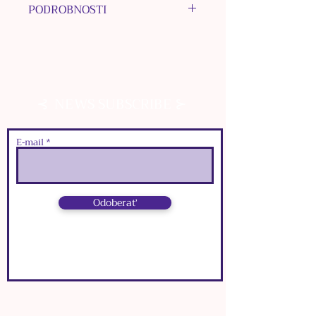
PODROBNOSTI
MATERIÁL HÁČIKA:
chirurgická oceľ
MATERIÁL INÝCH
KOMPONENTOV: nerezová oceľ
⊰
⊱
NEWS SUBSCRIBE
MATERIÁL KORÁLOK:
Labradorit, nerezová oceľ
MATERIÁL PRÍVESKOV:
E‑mail
bižutérne kovy
FARBA: strieborná
ROZMERY:
Odoberať
๑
dĺžka: 11 cm
๑
šírka: 1,5 cm
⊰
⊱
NEWS SUBSCRIBE