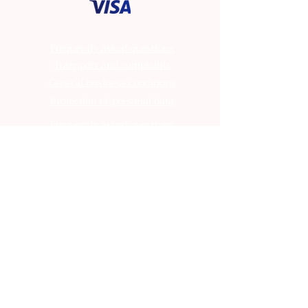
Frequently asked questions
Transport and complaints
General business conditions
Protection of personal data
Frequently asked questions
Transport and complaints
General business conditions
Protection of personal data
Frequently asked questions
Transport and complaints
General business conditions
Protection of personal data
Frequently asked questions
Transport and complaints