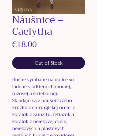
Náušnice –
Caelytha
Price
€18.00
Out of Stock
Ručne vyrábané náušnice sú
ladené v odtieňoch modrej,
ružovej a striebornej.
Skladajú sa z náušnicového
krúžku z
chirurgickej ocele, z
korálok z Kunzitu, retiazok a
korálok z nerezovej ocele,
nerezových a plastových
motýlích krídel z epoxidovej