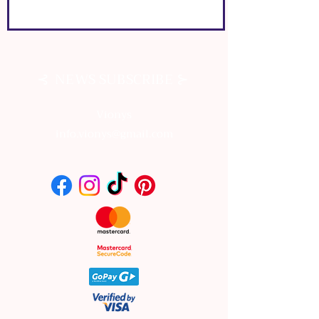
⊰
⊱
NEWS SUBSCRIBE
⊰
⊱
NEWS SUBSCRIBE
Vionys
info.vionys@gmail.com