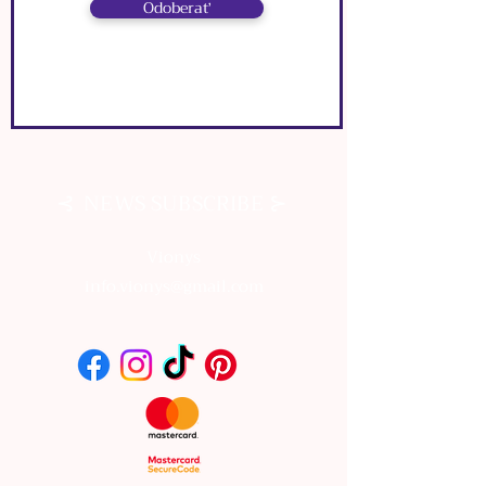
Odoberať
FARBA: strieborná
⊰
⊱
NEWS SUBSCRIBE
⊰
⊱
NEWS SUBSCRIBE
Vionys
info.vionys@gmail.com