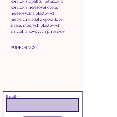
korálok z Opalitu, retiazok a
korálok z nerezovej ocele,
nerezových a plastových
motýlích krídel z epoxidovej
živice, modrých plastových
slzičiek a kovových príveskov.
PODROBNOSTI
MATERIÁL NAUŠNICOVÉHO
KRÚŽKU: chirurgická oceľ
MATERIÁL INÝCH
KOMPONENTOV: nerezová oceľ
⊰
⊱
NEWS SUBSCRIBE
MATERIÁL KORÁLOK:
Opalit,
nerezová oceľ
MATERIÁL PRÍVESKOV:
E‑mail
bižutérne kovy, plast
INÉ MATERIÁLY: epoxidová
živica