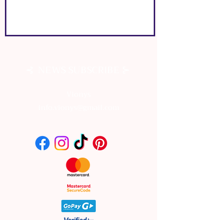
⊰
⊱
NEWS SUBSCRIBE
⊰
⊱
NEWS SUBSCRIBE
Vionys
info.vionys@gmail.com