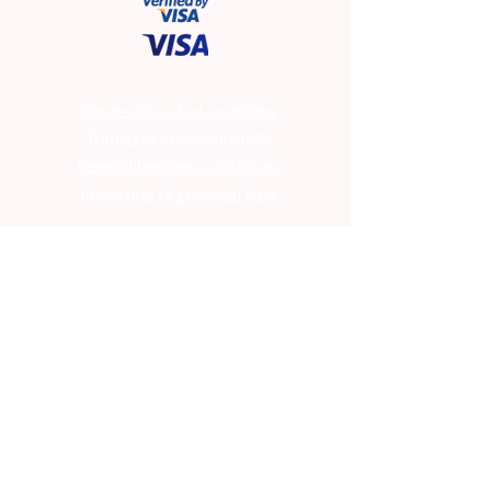
Frequently asked questions
Transport and complaints
General business conditions
Protection of personal data
Frequently asked questions
Transport and complaints
General business conditions
Protection of personal data
Frequently asked questions
Transport and complaints
General business conditions
Protection of personal data
Frequently asked questions