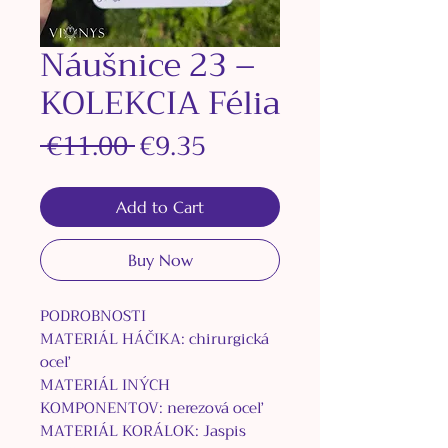
Náušnice 23 –
KOLEKCIA Félia
Regular
Sale
 €11.00 
€9.35
Price
Price
Add to Cart
Buy Now
PODROBNOSTI
MATERIÁL HÁČIKA: chirurgická
oceľ
MATERIÁL INÝCH
KOMPONENTOV: nerezová oceľ
MATERIÁL KORÁLOK:
Jaspis