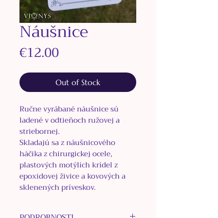
Náušnice
Price
€12.00
Out of Stock
Ručne vyrábané náušnice sú
ladené v odtieňoch ružovej a
striebornej.
Skladajú sa z náušnicového
háčika z
chirurgickej ocele,
plastových motýlích krídel z
epoxidovej živice a kovových a
sklenených príveskov.
PODROBNOSTI