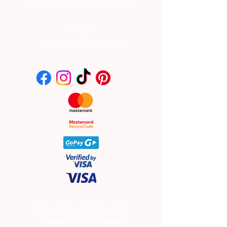
⊰
⊱
NEWS SUBSCRIBE
Vionys
info.vionys@gmail.com
Frequently asked questions
Transport and complaints