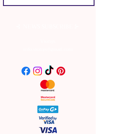
⊰
⊱
NEWS SUBSCRIBE
Vionys
info.vionys@gmail.com