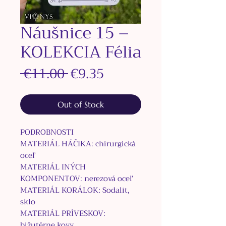
Náušnice 15 –
KOLEKCIA Félia
Regular
Sale
 €11.00 
€9.35
Price
Price
Out of Stock
PODROBNOSTI
MATERIÁL HÁČIKA: chirurgická
oceľ
MATERIÁL INÝCH
KOMPONENTOV: nerezová oceľ
MATERIÁL KORÁLOK:
Sodalit,
sklo
MATERIÁL PRÍVESKOV:
bižutérne kovy