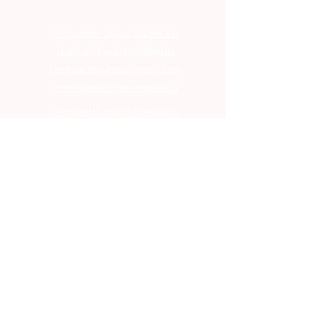
Frequently asked questions
Transport and complaints
General business conditions
Protection of personal data
Frequently asked questions
Transport and complaints
General business conditions
Protection of personal data
Frequently asked questions
Transport and complaints
General business conditions
Protection of personal data
Frequently asked questions
Transport and complaints
General business conditions