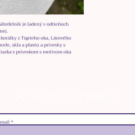
áhrdelník je ladený v odtieňoch
nej.
 korálky z Tigrieho oka, Lávového
ele, skla a plastu a prívesky s
etiazka s príveskom s motívom oka
⊰
⊱
NEWS SUBSCRIBE
‑mail