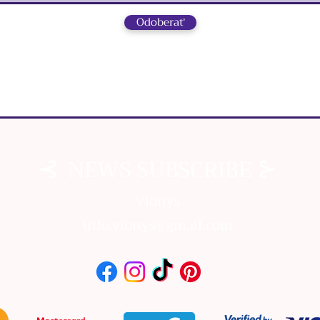
Odoberať
⊰
⊱
NEWS SUBSCRIBE
⊰
⊱
NEWS SUBSCRIBE
Vionys
info.vionys@gmail.com