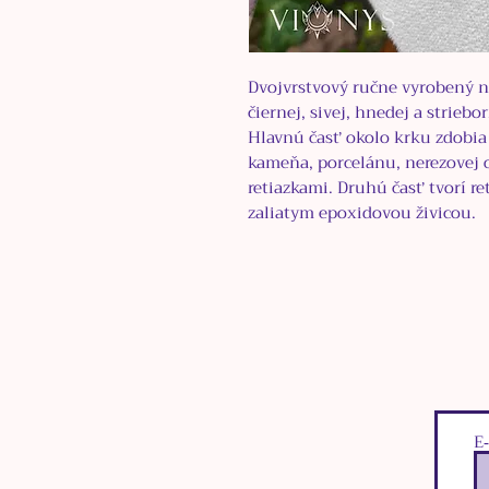
Dvojvrstvový ručne vyrobený n
čiernej, sivej, hnedej a striebor
Hlavnú časť okolo krku zdobia
kameňa, porcelánu, nerezovej oc
retiazkami. Druhú časť tvorí r
zaliatym epoxidovou živicou.
E