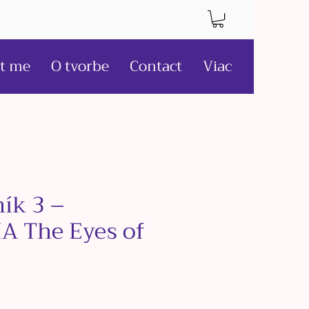
t me
O tvorbe
Contact
Viac
ík 3 –
A The Eyes of
e