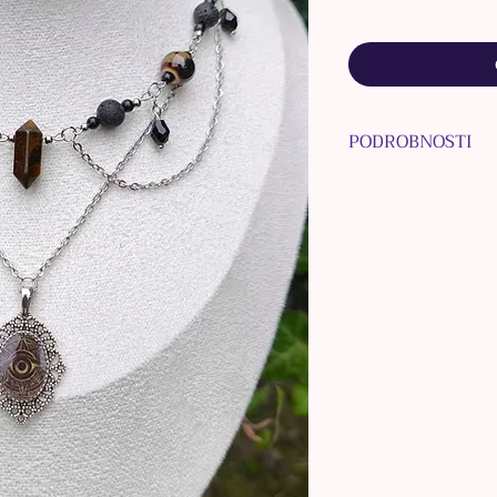
PODROBNOSTI
MATERIÁL KOVU: 
MATERIÁL KORÁLO
kameň, porcelán, 
plast
MATERIÁL PRÍVES
epoxidová živica
FARBA: strieborn
ROZMERY:
๑
zapínacia kara
๑
dĺžka zapínacej
๑
dĺžka prvej ret
๑
dĺžka druhej re