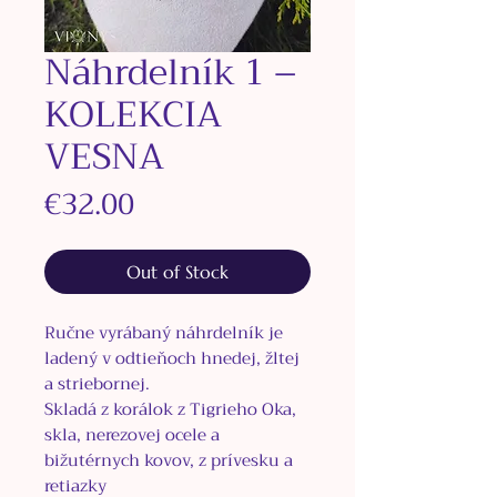
Náhrdelník 1 –
KOLEKCIA
VESNA
Price
€32.00
Out of Stock
Ručne vyrábaný náhrdelník je
ladený v odtieňoch hnedej, žltej
a striebornej.
Skladá z korálok z Tigrieho Oka,
skla, nerezovej ocele a
bižutérnych kovov, z prívesku a
retiazky