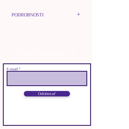
PODROBNOSTI
MATERIÁL KOVU: nerezová
oceľ
MATERIÁL KORÁLOK: Tigrie
Oko, nerezová oceľ, sklo
⊰
⊱
NEWS SUBSCRIBE
MATERIÁL PRÍVESKOV:
nerezová oceľ, bižutérne kovy
FARBA: strieborná
E‑mail
ROZMERY:
๑
zapínacia karabínka:
1
cm x
0,5
cm
Odoberať
๑
dĺžka zapínacej retiazky:
5,5
cm
๑
dĺžka retiazky:
42
cm
⊰
⊱
NEWS SUBSCRIBE