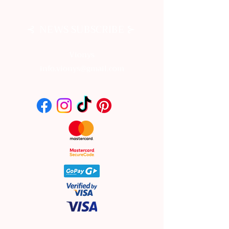
⊰
⊱
NEWS SUBSCRIBE
Vionys
info.vionys@gmail.com